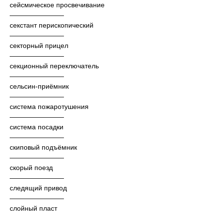
сейсмическое просвечивание
————————
секстант перископический
————————
секторный прицел
————————
секционный переключатель
————————
сельсин-приёмник
————————
система пожаротушения
————————
система посадки
————————
скиповый подъёмник
————————
скорый поезд
————————
следящий привод
————————
слойный пласт