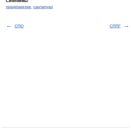
Синонимы
:
предприятие
,
сантипуаз
СПО
СППГ